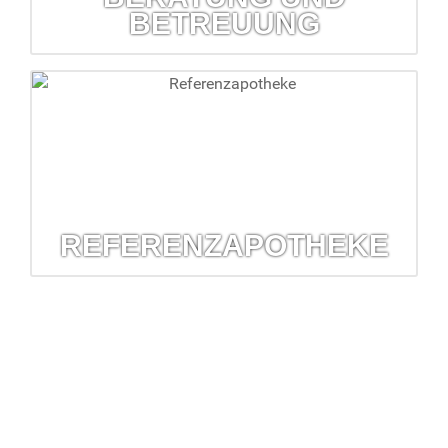
BETREUUNG
Beratung und Betreuung
Überprüfung Haus- und Reiseapotheke, Inkontinenz-
betreuung, Hilfsmittelversorgung...
mehr erfahren...
REFERENZAPOTHEKE
Referenzapotheke
Die Arzneimittelkommission der Deutschen Apotheker hat
die Barbara-Apotheke als Referenz ausgewählt.
mehr erfahren...