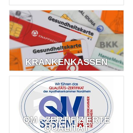
Milchpumpen und mehr...
Wir verleihen Babywaagen, Milchpumpen, Inhalatoren und
sogar Blutdruckmessgeräte!
mehr erfahren...
KRANKENKASSEN
Krankenkassen
Wir lassen Sie bei den häufig nicht einfachen
Krankenkassenangelegenheiten nicht allein.
mehr erfahren...
QM - ZERTIFIZIERTE
QUALITÄT