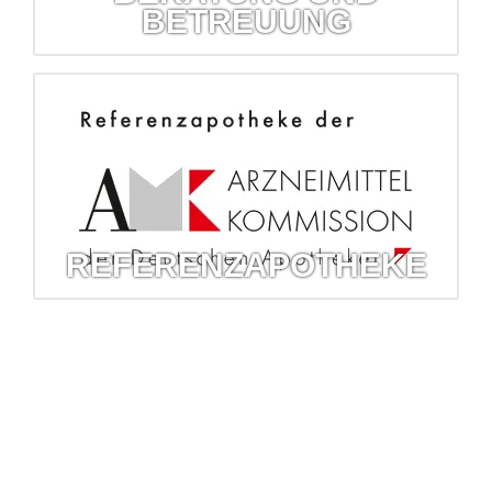
BETREUUNG
Beratung und Betreuung
Überprüfung Haus- und Reiseapotheke, Inkontinenz-
betreuung, Hilfsmittelversorgung...
mehr erfahren...
REFERENZAPOTHEKE
Referenzapotheke
Die Arzneimittelkommission der Deutschen Apotheker hat
die Barbara-Apotheke als Referenz ausgewählt.
mehr erfahren...