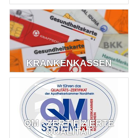
Milchpumpen und mehr...
Wir verleihen Babywaagen, Milchpumpen, Inhalatoren und
sogar Blutdruckmessgeräte!
mehr erfahren...
KRANKENKASSEN
Krankenkassen
Wir lassen Sie bei den häufig nicht einfachen
Krankenkassenangelegenheiten nicht allein.
mehr erfahren...
QM - ZERTIFIZIERTE
QUALITÄT