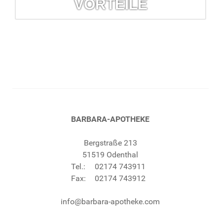
VORTEILE
Kundenkarte = Vorteile
Prüfung auf Wechselwirkung und Verträglichkeit Ihrer
Arzneimittel, Prozente und vieles mehr.
mehr erfahren...
BARBARA-APOTHEKE
Bergstraße 213
51519 Odenthal
Tel.:
02174 743911
Fax:
02174 743912
info@barbara-apotheke.com