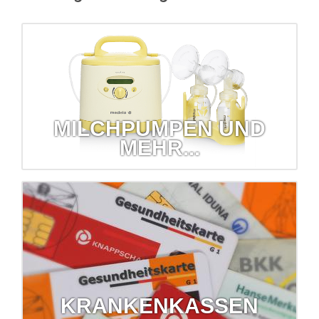
MILCHPUMPEN UND
MEHR...
Milchpumpen und mehr...
Wir verleihen Babywaagen, Milchpumpen, Inhalatoren und
sogar Blutdruckmessgeräte!
mehr erfahren...
KRANKENKASSEN